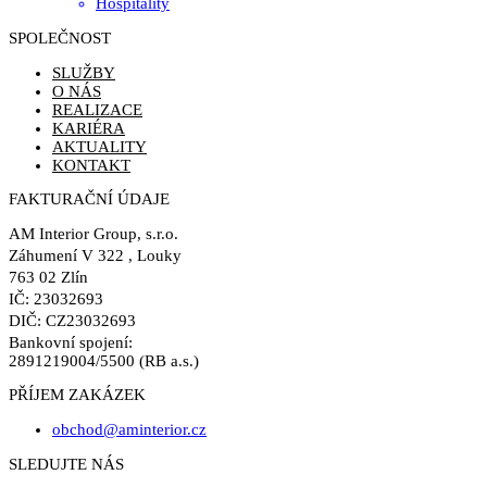
Hospitality
SPOLEČNOST
SLUŽBY
O NÁS
REALIZACE
KARIÉRA
AKTUALITY
KONTAKT
FAKTURAČNÍ ÚDAJE
AM Interior Group, s.r.o.
Záhumení V 322 , Louky
763 02 Zlín
IČ: 23032693
DIČ: CZ23032693
Bankovní spojení:
2891219004/5500 (RB a.s.)
PŘÍJEM ZAKÁZEK
obchod@aminterior.cz
SLEDUJTE NÁS