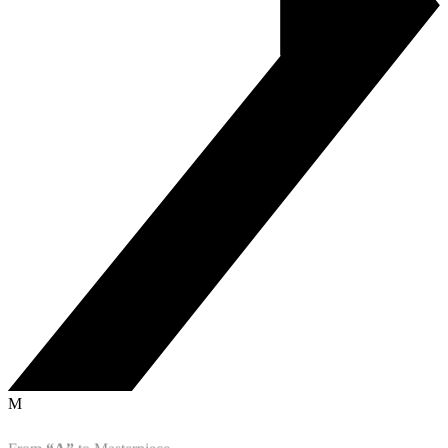
M
From
“A”
to
Masterpiece
.